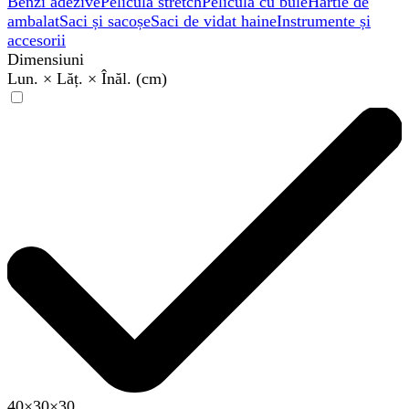
Benzi adezive
Peliculă stretch
Peliculă cu bule
Hârtie de
ambalat
Saci și sacoșe
Saci de vidat haine
Instrumente și
accesorii
Dimensiuni
Lun. × Lăț. × Înăl. (cm)
40×30×30