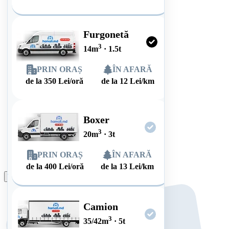
Furgonetă
3
14
m
·
1.5
t
PRIN ORAȘ
ÎN AFARĂ
de la
350
Lei/oră
de la
12
Lei/km
Boxer
3
20
m
·
3
t
PRIN ORAȘ
ÎN AFARĂ
de la
400
Lei/oră
de la
13
Lei/km
Plasează comanda
Camion
3
35/42
m
·
5
t