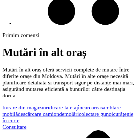
Primim comenzi
Mutări în alt oraș
Mutări în alt oraș oferă servicii complete de mutare între
diferite orașe din Moldova. Mutări în alte orașe necesită
planificare detaliată și transport sigur pe distanțe mai mari,
asigurând mutarea eficientă a bunurilor către destinația
dorită.
livrare din magazin
ridicare la etaj
încărcare
asamblare
mobilă
descărcare camion
demolări
colectare gunoi
curățenie
în curte
Consultare