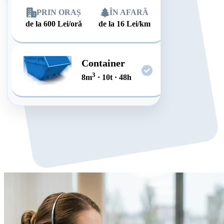
PRIN ORAȘ
ÎN AFARĂ
de la
600
Lei/oră
de la
16
Lei/km
Container
3
8
m
·
10
t
·
48
h