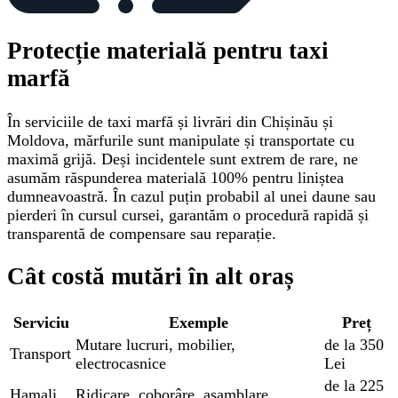
Protecție materială pentru taxi
marfă
În serviciile de taxi marfă și livrări din Chișinău și
Moldova, mărfurile sunt manipulate și transportate cu
maximă grijă. Deși incidentele sunt extrem de rare, ne
asumăm răspunderea materială 100% pentru liniștea
dumneavoastră. În cazul puțin probabil al unei daune sau
pierderi în cursul cursei, garantăm o procedură rapidă și
transparentă de compensare sau reparație.
Cât costă mutări în alt oraș
Serviciu
Exemple
Preț
Mutare lucruri, mobilier,
de la 350
Transport
electrocasnice
Lei
de la 225
Hamali
Ridicare, coborâre, asamblare