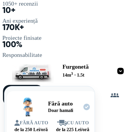
1050+
recenzii
10+
Ani experiență
170K+
Proiecte finisate
100%
Responsabilitate
Furgonetă
3
14
m
·
1.5
t
Încarc
singur
Fără auto
Doar hamali
FĂRĂ AUTO
*
CU AUTO
de la
250
Lei/oră
de la
225
Lei/oră