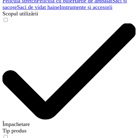
Peliculă stretch
Peliculă cu bule
Hârtie de ambalat
Saci și
sacoșe
Saci de vidat haine
Instrumente și accesorii
Scopul utilizării
Împachetare
Tip produs