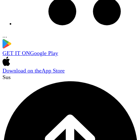
...
GET IT ON
Google Play
Download on the
App Store
Sus