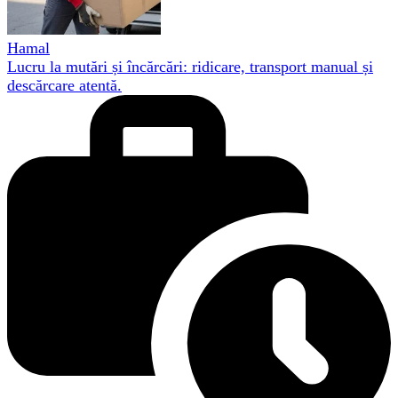
Hamal
Lucru la mutări și încărcări: ridicare, transport manual și
descărcare atentă.