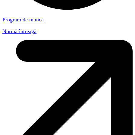
Program de muncă
Normă întreagă