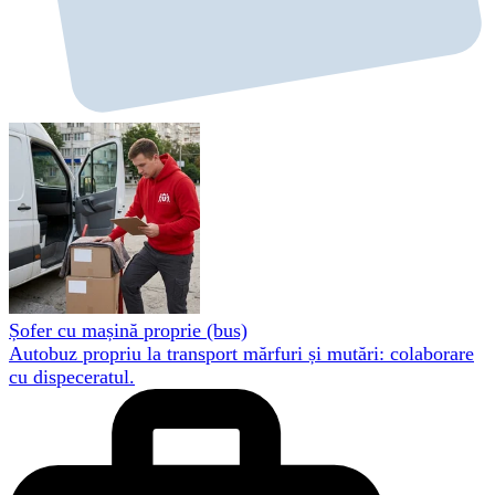
Șofer cu mașină proprie (bus)
Autobuz propriu la transport mărfuri și mutări: colaborare
cu dispeceratul.