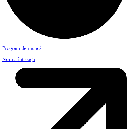
Program de muncă
Normă întreagă