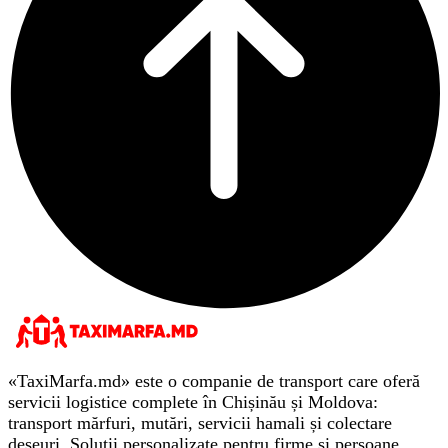
«TaxiMarfa.md» este o companie de transport care oferă
servicii logistice complete în Chișinău și Moldova:
transport mărfuri, mutări, servicii hamali și colectare
deșeuri. Soluții personalizate pentru firme și persoane