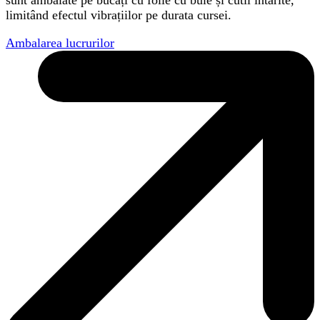
sunt ambalate pe bucăți cu folie cu bule și cutii întărite,
limitând efectul vibrațiilor pe durata cursei.
Ambalarea lucrurilor