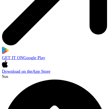
GET IT ON
Google Play
Download on the
App Store
Sus