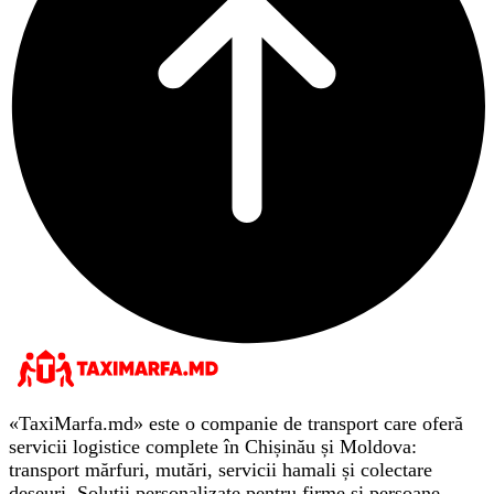
«TaxiMarfa.md» este o companie de transport care oferă
servicii logistice complete în Chișinău și Moldova:
transport mărfuri, mutări, servicii hamali și colectare
deșeuri. Soluții personalizate pentru firme și persoane