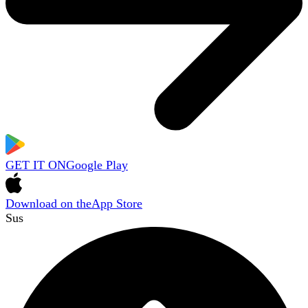
GET IT ON
Google Play
Download on the
App Store
Sus