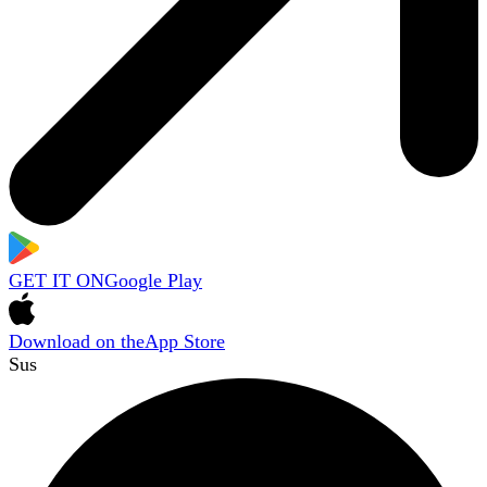
GET IT ON
Google Play
Download on the
App Store
Sus