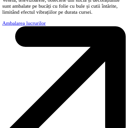
Vesela, televizoarele, obiectele din sticlă și decorațiunile
sunt ambalate pe bucăți cu folie cu bule și cutii întărite,
limitând efectul vibrațiilor pe durata cursei.
Ambalarea lucrurilor