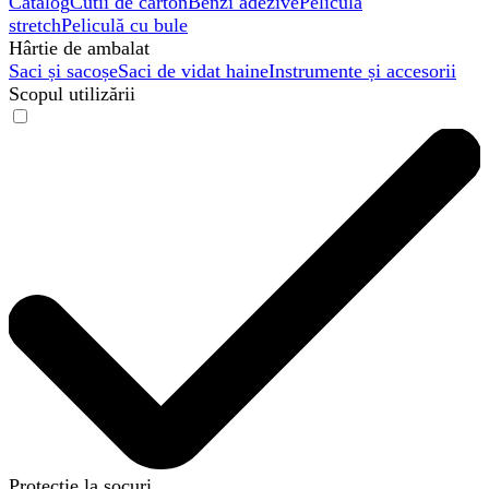
Catalog
Cutii de carton
Benzi adezive
Peliculă
stretch
Peliculă cu bule
Hârtie de ambalat
Saci și sacoșe
Saci de vidat haine
Instrumente și accesorii
Scopul utilizării
Protecție la șocuri