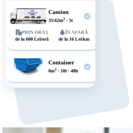
Camion
3
35/42
m
·
5
t
PRIN ORAȘ
ÎN AFARĂ
de la
600
Lei/oră
de la
16
Lei/km
Container
3
8
m
·
10
t
·
48
h