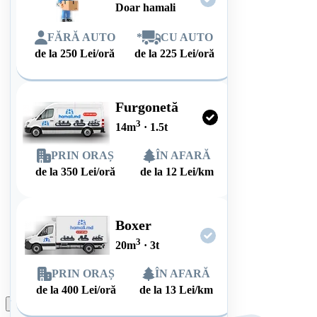
Doar hamali
FĂRĂ AUTO
*
CU AUTO
de la
250
Lei/oră
de la
225
Lei/oră
Furgonetă
3
14
m
·
1.5
t
PRIN ORAȘ
ÎN AFARĂ
de la
350
Lei/oră
de la
12
Lei/km
Boxer
3
20
m
·
3
t
PRIN ORAȘ
ÎN AFARĂ
de la
400
Lei/oră
de la
13
Lei/km
Plasează comanda