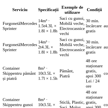
Exemple de
Serviciu
Specificații
Condiții
utilizare
Saci cu gunoi
,
14m³
·
30 min.
Furgonetă
Mercedes
Mobilă veche
,
1.5t
4.3L ×
încărcare
au
Sprinter
Electrocasnice
1.8l × 1.8h
gratis
vechi
Saci cu gunoi
,
14m³
·
30 min.
Furgonetă
Mercedes
Mobilă veche
,
2t
4.3L ×
încărcare
au
Sprinter
Electrocasnice
1.8l × 1.8h
gratis
vechi
48 ore
staționare
Container
8m³
·
Pământ
,
gratis
,
Skip
pentru pământ
10t
3.5L ×
co
Piatră
apoi 300
și piatră
1.7l × 1.5h
Lei / 24
ore
48 ore
staționare
Container
8m³
·
Sticlă
,
Plastic
,
gratis
,
Skip
pentru gunoi
10t
3.5L ×
co
Saci
,
Moloz
apoi 300