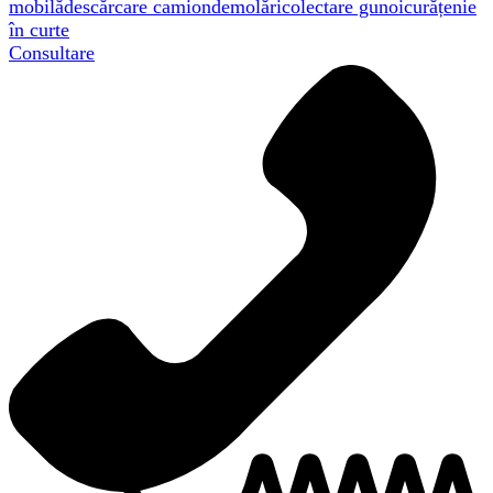
mobilă
descărcare camion
demolări
colectare gunoi
curățenie
în curte
Consultare