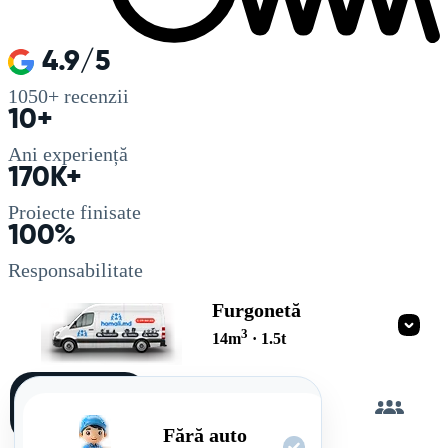
4.9/5
1050+
recenzii
10+
Ani experiență
170K+
Proiecte finisate
100%
Responsabilitate
Furgonetă
3
14
m
·
1.5
t
Încarc
singur
Fără auto