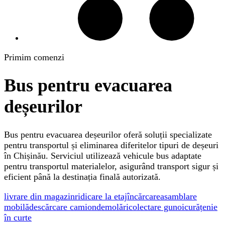
Primim comenzi
Bus pentru evacuarea
deșeurilor
Bus pentru evacuarea deșeurilor oferă soluții specializate
pentru transportul și eliminarea diferitelor tipuri de deșeuri
în Chișinău. Serviciul utilizează vehicule bus adaptate
pentru transportul materialelor, asigurând transport sigur și
eficient până la destinația finală autorizată.
livrare din magazin
ridicare la etaj
încărcare
asamblare
mobilă
descărcare camion
demolări
colectare gunoi
curățenie
în curte