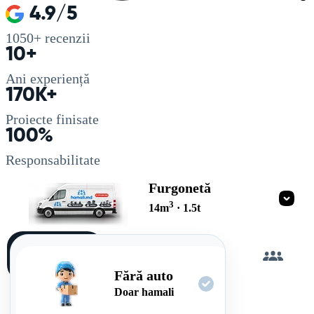
4.9/5
1050+
recenzii
10+
Ani experiență
170K+
Proiecte finisate
100%
Responsabilitate
Furgonetă
3
14
m
·
1.5
t
Încarc
singur
Fără auto
Doar hamali