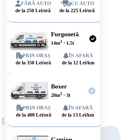
FĂRĂ AUTO
*
CU AUTO
de la
250
Lei/oră
de la
225
Lei/oră
Furgonetă
3
14
m
·
1.5
t
PRIN ORAȘ
ÎN AFARĂ
de la
350
Lei/oră
de la
12
Lei/km
Boxer
3
20
m
·
3
t
PRIN ORAȘ
ÎN AFARĂ
de la
400
Lei/oră
de la
13
Lei/km
Plasează comanda
Camion