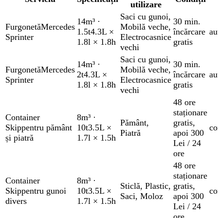
utilizare
Saci cu gunoi
,
14m³
·
30 min.
Furgonetă
Mercedes
Mobilă veche
,
1.5t
4.3L ×
încărcare
au
Sprinter
Electrocasnice
1.8l × 1.8h
gratis
vechi
Saci cu gunoi
,
14m³
·
30 min.
Furgonetă
Mercedes
Mobilă veche
,
2t
4.3L ×
încărcare
au
Sprinter
Electrocasnice
1.8l × 1.8h
gratis
vechi
48 ore
staționare
Container
8m³
·
Pământ
,
gratis
,
Skip
pentru pământ
10t
3.5L ×
co
Piatră
apoi 300
și piatră
1.7l × 1.5h
Lei / 24
ore
48 ore
staționare
Container
8m³
·
Sticlă
,
Plastic
,
gratis
,
Skip
pentru gunoi
10t
3.5L ×
co
Saci
,
Moloz
apoi 300
divers
1.7l × 1.5h
Lei / 24
ore