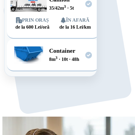
3
35/42
m
·
5
t
PRIN ORAȘ
ÎN AFARĂ
de la
600
Lei/oră
de la
16
Lei/km
Container
3
8
m
·
10
t
·
48
h