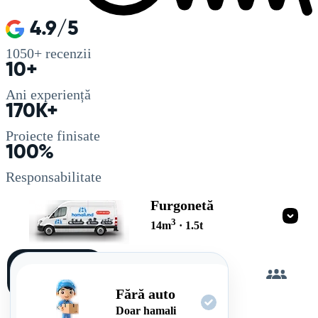
4.9/5
1050+
recenzii
10+
Ani experiență
170K+
Proiecte finisate
100%
Responsabilitate
Furgonetă
3
14
m
·
1.5
t
Încarc
singur
Fără auto
Doar hamali