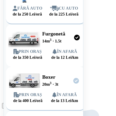
FĂRĂ AUTO
*
CU AUTO
de la
250
Lei/oră
de la
225
Lei/oră
Furgonetă
3
14
m
·
1.5
t
PRIN ORAȘ
ÎN AFARĂ
de la
350
Lei/oră
de la
12
Lei/km
Boxer
3
20
m
·
3
t
PRIN ORAȘ
ÎN AFARĂ
de la
400
Lei/oră
de la
13
Lei/km
Plasează comanda