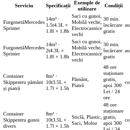
Exemple de
Serviciu
Specificații
Condiții
utilizare
Saci cu gunoi
,
14m³
·
30 min.
Furgonetă
Mercedes
Mobilă veche
,
1.5t
4.3L ×
încărcare
au
Sprinter
Electrocasnice
1.8l × 1.8h
gratis
vechi
Saci cu gunoi
,
14m³
·
30 min.
Furgonetă
Mercedes
Mobilă veche
,
2t
4.3L ×
încărcare
au
Sprinter
Electrocasnice
1.8l × 1.8h
gratis
vechi
48 ore
staționare
Container
8m³
·
Pământ
,
gratis
,
Skip
pentru pământ
10t
3.5L ×
co
Piatră
apoi 300
și piatră
1.7l × 1.5h
Lei / 24
ore
48 ore
staționare
Container
8m³
·
Sticlă
,
Plastic
,
gratis
,
Skip
pentru gunoi
10t
3.5L ×
co
Saci
,
Moloz
apoi 300
divers
1.7l × 1.5h
Lei / 24