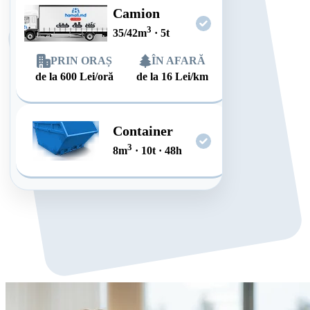
Camion
3
35/42
m
·
5
t
PRIN ORAȘ
ÎN AFARĂ
de la
600
Lei/oră
de la
16
Lei/km
Container
3
8
m
·
10
t
·
48
h