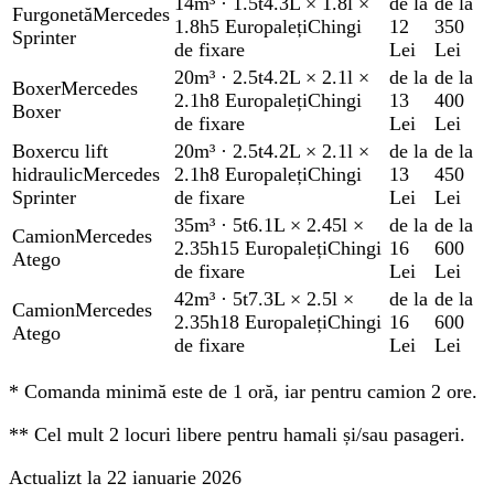
14m³
·
1.5t
4.3L × 1.8l ×
de la
de la
Furgonetă
Mercedes
1.8h
5 Europaleți
Chingi
12
350
Sprinter
de fixare
Lei
Lei
20m³
·
2.5t
4.2L × 2.1l ×
de la
de la
Boxer
Mercedes
2.1h
8 Europaleți
Chingi
13
400
Boxer
de fixare
Lei
Lei
Boxer
cu lift
20m³
·
2.5t
4.2L × 2.1l ×
de la
de la
hidraulic
Mercedes
2.1h
8 Europaleți
Chingi
13
450
Sprinter
de fixare
Lei
Lei
35m³
·
5t
6.1L × 2.45l ×
de la
de la
Camion
Mercedes
2.35h
15 Europaleți
Chingi
16
600
Atego
de fixare
Lei
Lei
42m³
·
5t
7.3L × 2.5l ×
de la
de la
Camion
Mercedes
2.35h
18 Europaleți
Chingi
16
600
Atego
de fixare
Lei
Lei
*
Comanda minimă este de 1 oră, iar pentru camion 2 ore.
**
Cel mult 2 locuri libere pentru hamali și/sau pasageri.
Actualizt la 22 ianuarie 2026