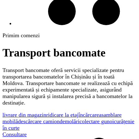
Primim comenzi
Transport bancomate
Transport bancomate oferă servicii specializate pentru
transportarea bancomatelor în Chișinău și în toată
Moldova. Transportare bancomate se realizează cu echipă
experimentată și echipamente specializate, asigurând
manipularea sigură și instalarea precisă a bancomatelor la
destinație.
livrare din magazin
ridicare la etaj
încărcare
asamblare
mobilă
descărcare camion
demolări
colectare gunoi
curățenie
în curte
Consultare