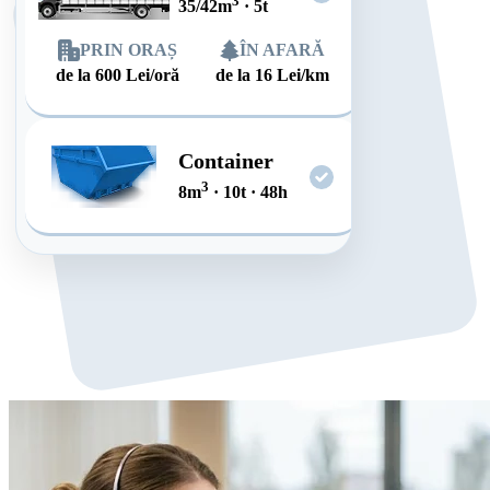
3
35/42
m
·
5
t
PRIN ORAȘ
ÎN AFARĂ
de la
600
Lei/oră
de la
16
Lei/km
Container
3
8
m
·
10
t
·
48
h