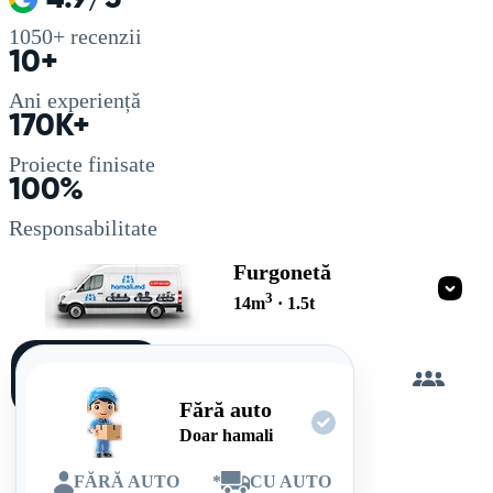
1050+
recenzii
10+
Ani experiență
170K+
Proiecte finisate
100%
Responsabilitate
Furgonetă
3
14
m
·
1.5
t
Încarc
singur
Fără auto
Doar hamali
FĂRĂ AUTO
*
CU AUTO