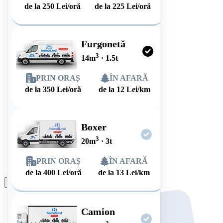
de la
250
Lei/oră
de la
225
Lei/oră
Furgonetă
3
14
m
·
1.5
t
PRIN ORAȘ
ÎN AFARĂ
de la
350
Lei/oră
de la
12
Lei/km
Boxer
3
20
m
·
3
t
PRIN ORAȘ
ÎN AFARĂ
de la
400
Lei/oră
de la
13
Lei/km
Plasează comanda
Camion