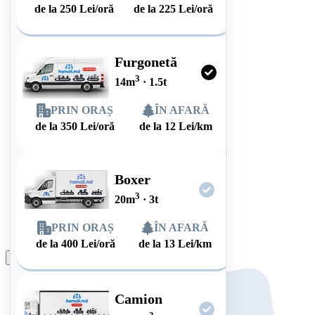
de la
250
Lei/oră
de la
225
Lei/oră
Furgonetă
3
14
m
·
1.5
t
PRIN ORAȘ
ÎN AFARĂ
de la
350
Lei/oră
de la
12
Lei/km
Boxer
3
20
m
·
3
t
PRIN ORAȘ
ÎN AFARĂ
de la
400
Lei/oră
de la
13
Lei/km
Plasează comanda
Camion