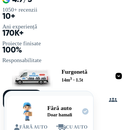
1050+
recenzii
10+
Ani experiență
170K+
Proiecte finisate
100%
Responsabilitate
Furgonetă
3
14
m
·
1.5
t
Încarc
singur
Fără auto
Doar hamali
FĂRĂ AUTO
*
CU AUTO