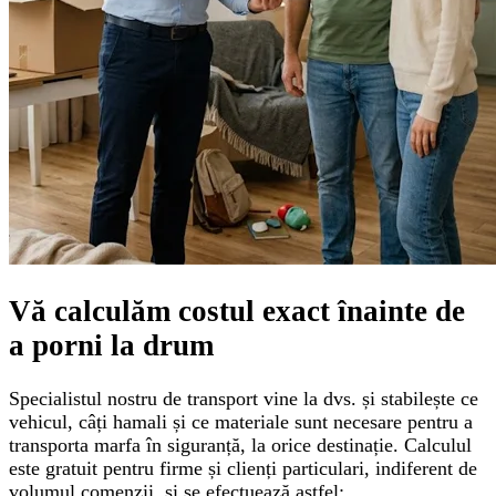
Vă calculăm
costul exact
înainte de
a porni la drum
Specialistul nostru de transport vine la dvs. și stabilește ce
vehicul, câți hamali și ce materiale sunt necesare pentru a
transporta marfa în siguranță, la orice destinație. Calculul
este gratuit pentru firme și clienți particulari, indiferent de
volumul comenzii, și se efectuează astfel: