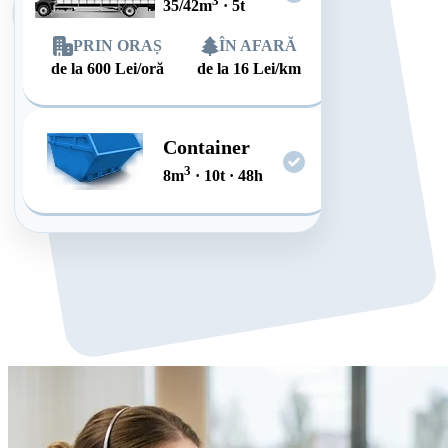
3
35/42
m
·
5
t
PRIN ORAȘ
ÎN AFARĂ
de la
600
Lei/oră
de la
16
Lei/km
Container
3
8
m
·
10
t
·
48
h