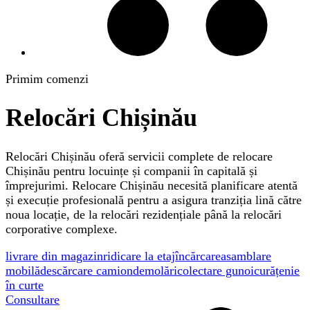
Primim comenzi
Relocări Chișinău
Relocări Chișinău oferă servicii complete de relocare
Chișinău pentru locuințe și companii în capitală și
împrejurimi. Relocare Chișinău necesită planificare atentă
și execuție profesională pentru a asigura tranziția lină către
noua locație, de la relocări rezidențiale până la relocări
corporative complexe.
livrare din magazin
ridicare la etaj
încărcare
asamblare
mobilă
descărcare camion
demolări
colectare gunoi
curățenie
în curte
Consultare