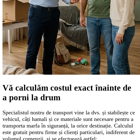
Vă calculăm
costul exact
înainte de
a porni la drum
Specialistul nostru de transport vine la dvs. și stabilește ce
vehicul, câți hamali și ce materiale sunt necesare pentru a
transporta marfa în siguranță, la orice destinație. Calculul
este gratuit pentru firme și clienți particulari, indiferent de
volumul comenzii, și se efectuează astfel: