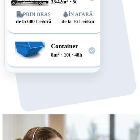
3
35/42
m
·
5
t
PRIN ORAȘ
ÎN AFARĂ
de la
600
Lei/oră
de la
16
Lei/km
Container
3
8
m
·
10
t
·
48
h