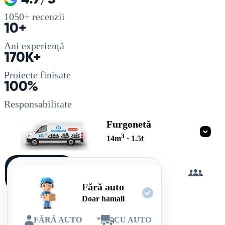
1050+
recenzii
10+
Ani experiență
170K+
Proiecte finisate
100%
Responsabilitate
Furgonetă
3
14
m
·
1.5
t
Încarc
singur
Fără auto
Doar hamali
FĂRĂ AUTO
*
CU AUTO