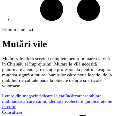
Primim comenzi
Mutări vile
Mutări vile oferă servicii complete pentru mutarea la vilă
în Chișinău și împrejurimi. Mutare la vilă necesită
planificare atentă și execuție profesională pentru a asigura
mutarea sigură a tuturor bunurilor către noua locație, de la
mobilier de calitate până la obiecte de artă și articole
valoroase.
livrare din magazin
ridicare la etaj
încărcare
asamblare
mobilă
descărcare camion
demolări
colectare gunoi
curățenie
în curte
Consultare