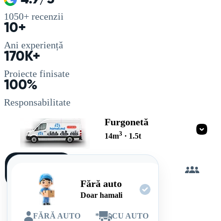
1050+
recenzii
10+
Ani experiență
170K+
Proiecte finisate
100%
Responsabilitate
Furgonetă
3
14
m
·
1.5
t
Încarc
singur
Fără auto
Doar hamali
FĂRĂ AUTO
*
CU AUTO