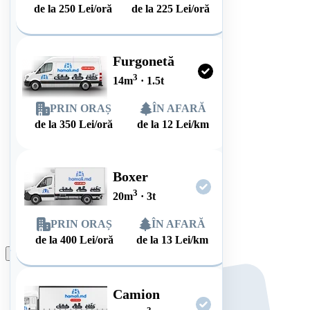
de la
250
Lei/oră
de la
225
Lei/oră
Furgonetă
3
14
m
·
1.5
t
PRIN ORAȘ
ÎN AFARĂ
de la
350
Lei/oră
de la
12
Lei/km
Boxer
3
20
m
·
3
t
PRIN ORAȘ
ÎN AFARĂ
de la
400
Lei/oră
de la
13
Lei/km
Plasează comanda
Camion