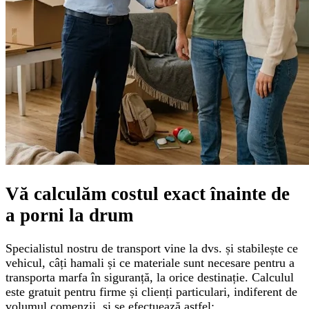
Vă calculăm
costul exact
înainte de
a porni la drum
Specialistul nostru de transport vine la dvs. și stabilește ce
vehicul, câți hamali și ce materiale sunt necesare pentru a
transporta marfa în siguranță, la orice destinație. Calculul
este gratuit pentru firme și clienți particulari, indiferent de
volumul comenzii, și se efectuează astfel: