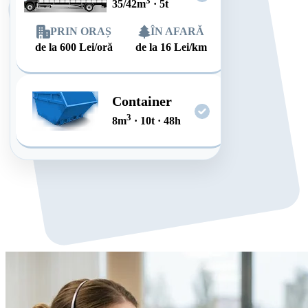
3
35/42
m
·
5
t
PRIN ORAȘ
ÎN AFARĂ
de la
600
Lei/oră
de la
16
Lei/km
Container
3
8
m
·
10
t
·
48
h