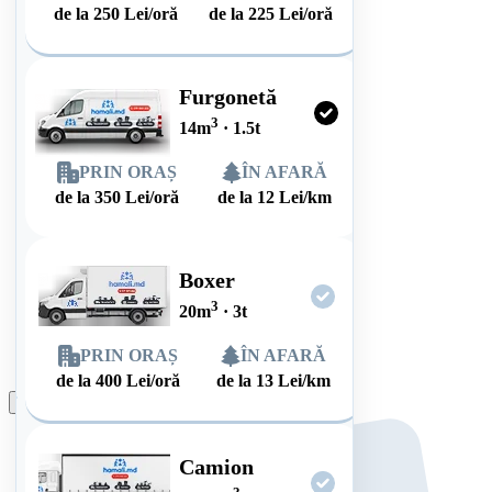
de la
250
Lei/oră
de la
225
Lei/oră
Furgonetă
3
14
m
·
1.5
t
PRIN ORAȘ
ÎN AFARĂ
de la
350
Lei/oră
de la
12
Lei/km
Boxer
3
20
m
·
3
t
PRIN ORAȘ
ÎN AFARĂ
de la
400
Lei/oră
de la
13
Lei/km
Plasează comanda
Camion