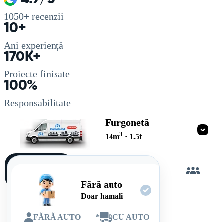
1050+
recenzii
10+
Ani experiență
170K+
Proiecte finisate
100%
Responsabilitate
Furgonetă
3
14
m
·
1.5
t
Încarc
singur
Fără auto
Doar hamali
FĂRĂ AUTO
*
CU AUTO