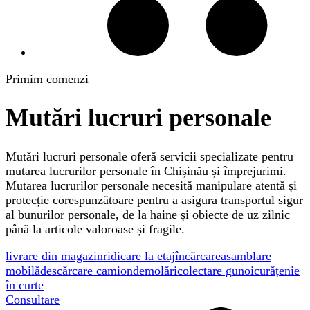
Primim comenzi
Mutări lucruri personale
Mutări lucruri personale oferă servicii specializate pentru
mutarea lucrurilor personale în Chișinău și împrejurimi.
Mutarea lucrurilor personale necesită manipulare atentă și
protecție corespunzătoare pentru a asigura transportul sigur
al bunurilor personale, de la haine și obiecte de uz zilnic
până la articole valoroase și fragile.
livrare din magazin
ridicare la etaj
încărcare
asamblare
mobilă
descărcare camion
demolări
colectare gunoi
curățenie
în curte
Consultare