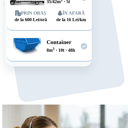
3
35/42
m
·
5
t
PRIN ORAȘ
ÎN AFARĂ
de la
600
Lei/oră
de la
16
Lei/km
Container
3
8
m
·
10
t
·
48
h