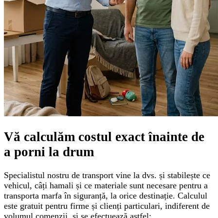
Vă calculăm
costul exact
înainte de
a porni la drum
Specialistul nostru de transport vine la dvs. și stabilește ce
vehicul, câți hamali și ce materiale sunt necesare pentru a
transporta marfa în siguranță, la orice destinație. Calculul
este gratuit pentru firme și clienți particulari, indiferent de
volumul comenzii, și se efectuează astfel: