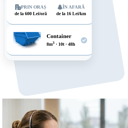
PRIN ORAȘ
ÎN AFARĂ
de la
600
Lei/oră
de la
16
Lei/km
Container
3
8
m
·
10
t
·
48
h