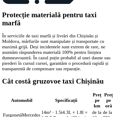
Protecție materială pentru taxi
marfă
În serviciile de taxi marfă și livrări din Chișinău și
Moldova, mărfurile sunt manipulate și transportate cu
maximă grijă. Deși incidentele sunt extrem de rare, ne
asumăm răspunderea materială 100% pentru liniștea
dumneavoastră. În cazul puțin probabil al unei daune sau
pierderi în cursul cursei, garantăm o procedură rapidă și
transparentă de compensare sau reparație.
Cât costă gruzovoe taxi Chișinău
Preț
Preț
Automobil
Specificații
pe
pe
km
oră
14m³
·
1.5t
4.3L × 1.8l ×
de la
de la
Furgonetă
Mercedes