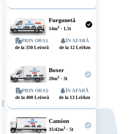
Furgonetă
3
14
m
·
1.5
t
PRIN ORAȘ
ÎN AFARĂ
de la
350
Lei/oră
de la
12
Lei/km
Boxer
3
20
m
·
3
t
PRIN ORAȘ
ÎN AFARĂ
de la
400
Lei/oră
de la
13
Lei/km
Plasează comanda
Camion
3
35/42
m
·
5
t