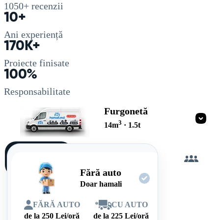
1050+
recenzii
10+
Ani experiență
170K+
Proiecte finisate
100%
Responsabilitate
Furgonetă
3
14
m
·
1.5
t
Încarc
singur
Fără auto
Doar hamali
FĂRĂ AUTO
*
CU AUTO
de la
250
Lei/oră
de la
225
Lei/oră