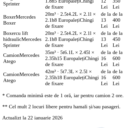
1.8h
5 Europaleți
Chingi
12
350
Sprinter
de fixare
Lei
Lei
20m³
·
2.5t
4.2L × 2.1l ×
de la
de la
Boxer
Mercedes
2.1h
8 Europaleți
Chingi
13
400
Boxer
de fixare
Lei
Lei
Boxer
cu lift
20m³
·
2.5t
4.2L × 2.1l ×
de la
de la
hidraulic
Mercedes
2.1h
8 Europaleți
Chingi
13
450
Sprinter
de fixare
Lei
Lei
35m³
·
5t
6.1L × 2.45l ×
de la
de la
Camion
Mercedes
2.35h
15 Europaleți
Chingi
16
600
Atego
de fixare
Lei
Lei
42m³
·
5t
7.3L × 2.5l ×
de la
de la
Camion
Mercedes
2.35h
18 Europaleți
Chingi
16
600
Atego
de fixare
Lei
Lei
*
Comanda minimă este de 1 oră, iar pentru camion 2 ore.
**
Cel mult 2 locuri libere pentru hamali și/sau pasageri.
Actualizt la 22 ianuarie 2026