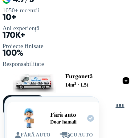
1050+
recenzii
10+
Ani experiență
170K+
Proiecte finisate
100%
Responsabilitate
Furgonetă
3
14
m
·
1.5
t
Încarc
singur
Fără auto
Doar hamali
FĂRĂ AUTO
*
CU AUTO