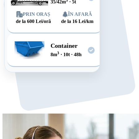
3
35/42
m
·
5
t
PRIN ORAȘ
ÎN AFARĂ
de la
600
Lei/oră
de la
16
Lei/km
Container
3
8
m
·
10
t
·
48
h