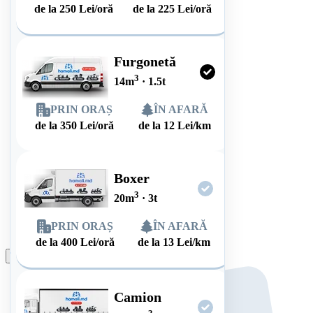
de la
250
Lei/oră
de la
225
Lei/oră
Furgonetă
3
14
m
·
1.5
t
PRIN ORAȘ
ÎN AFARĂ
de la
350
Lei/oră
de la
12
Lei/km
Boxer
3
20
m
·
3
t
PRIN ORAȘ
ÎN AFARĂ
de la
400
Lei/oră
de la
13
Lei/km
Plasează comanda
Camion