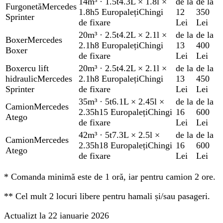
14m³
·
1.5t
4.3L × 1.8l ×
de la
de la
Furgonetă
Mercedes
1.8h
5 Europaleți
Chingi
12
350
Sprinter
de fixare
Lei
Lei
20m³
·
2.5t
4.2L × 2.1l ×
de la
de la
Boxer
Mercedes
2.1h
8 Europaleți
Chingi
13
400
Boxer
de fixare
Lei
Lei
Boxer
cu lift
20m³
·
2.5t
4.2L × 2.1l ×
de la
de la
hidraulic
Mercedes
2.1h
8 Europaleți
Chingi
13
450
Sprinter
de fixare
Lei
Lei
35m³
·
5t
6.1L × 2.45l ×
de la
de la
Camion
Mercedes
2.35h
15 Europaleți
Chingi
16
600
Atego
de fixare
Lei
Lei
42m³
·
5t
7.3L × 2.5l ×
de la
de la
Camion
Mercedes
2.35h
18 Europaleți
Chingi
16
600
Atego
de fixare
Lei
Lei
*
Comanda minimă este de 1 oră, iar pentru camion 2 ore.
**
Cel mult 2 locuri libere pentru hamali și/sau pasageri.
Actualizt la 22 ianuarie 2026