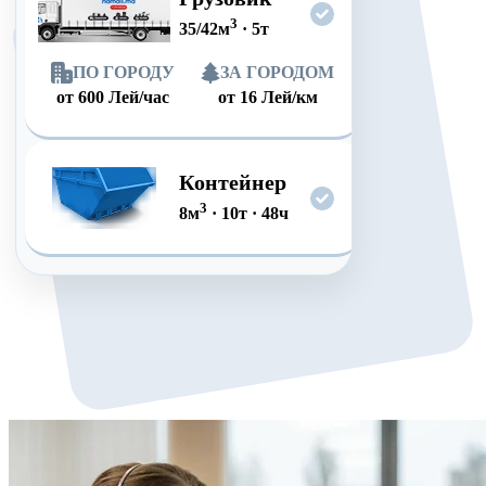
3
35/42
м
·
5
т
ПО ГОРОДУ
ЗА ГОРОДОМ
от
600
Лей/час
от
16
Лей/км
Контейнер
3
8
м
·
10
т
·
48
ч