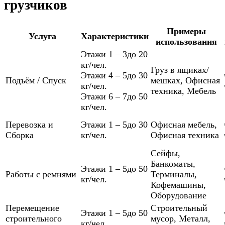
грузчиков
Примеры
Услуга
Характеристики
использования
Этажи 1 – 3
до 20
кг/чел.
Груз в ящиках/
Этажи 4 – 5
до 30
Подъём / Спуск
мешках
,
Офисная
кг/чел.
техника
,
Мебель
Этажи 6 – 7
до 50
кг/чел.
Перевозка и
Этажи 1 – 5
до 30
Офисная мебель
,
Сборка
кг/чел.
Офисная техника
Сейфы
,
Банкоматы
,
Этажи 1 – 5
до 50
Работы с ремнями
Терминалы
,
кг/чел.
Кофемашины
,
Оборудование
Перемещение
Строительный
Этажи 1 – 5
до 50
строительного
мусор
,
Металл
,
кг/чел.