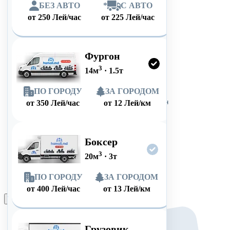
БЕЗ АВТО
*
С АВТО
от
250
Лей/час
от
225
Лей/час
Фургон
3
14
м
·
1.5
т
ПО ГОРОДУ
ЗА ГОРОДОМ
от
350
Лей/час
от
12
Лей/км
Боксер
3
20
м
·
3
т
ПО ГОРОДУ
ЗА ГОРОДОМ
от
400
Лей/час
от
13
Лей/км
Оформить заказ
Грузовик