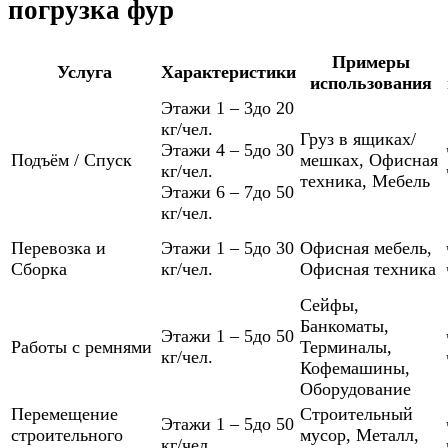
погрузка фур
Примеры
Услуга
Характеристики
использования
Этажи 1 – 3
до 20
кг/чел.
Груз в ящиках/
Этажи 4 – 5
до 30
Подъём / Спуск
мешках
,
Офисная
кг/чел.
техника
,
Мебель
Этажи 6 – 7
до 50
кг/чел.
Перевозка и
Этажи 1 – 5
до 30
Офисная мебель
,
Сборка
кг/чел.
Офисная техника
Сейфы
,
Банкоматы
,
Этажи 1 – 5
до 50
Работы с ремнями
Терминалы
,
кг/чел.
Кофемашины
,
Оборудование
Перемещение
Строительный
Этажи 1 – 5
до 50
строительного
мусор
,
Металл
,
кг/чел.