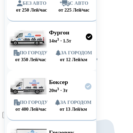
БЕЗ АВТО
*
С АВТО
от
250
Лей/час
от
225
Лей/час
Фургон
3
14
м
·
1.5
т
ПО ГОРОДУ
ЗА ГОРОДОМ
от
350
Лей/час
от
12
Лей/км
Боксер
3
20
м
·
3
т
ПО ГОРОДУ
ЗА ГОРОДОМ
от
400
Лей/час
от
13
Лей/км
Оформить заказ
Грузовик