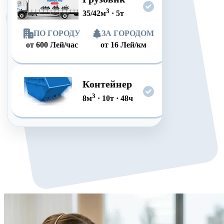
3
35/42
м
·
5
т
ПО ГОРОДУ
ЗА ГОРОДОМ
от
600
Лей/час
от
16
Лей/км
Контейнер
3
8
м
·
10
т
·
48
ч