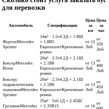
Сколько стоит услуга заказать бус
для перевозки
Цена
Цена
Автомобиль
Спецификации
за
за
км
час
14м³
·
1.5т
4.3Д × 1.8Ш
от
Фургон
Mercedes
× 1.8В
5
от 12
350
Sprinter
Европаллет
Крепежные
Лей
Лей
ремни
20м³
·
2.5т
4.2Д × 2.1Ш
от
Боксер
Mercedes
× 2.1В
8
от 13
400
Boxer
Европаллет
Крепежные
Лей
Лей
ремни
Боксер
с
20м³
·
2.5т
4.2Д × 2.1Ш
от
гидравлическим
× 2.1В
8
от 13
450
подъемом
Mercedes
Европаллет
Крепежные
Лей
Лей
Sprinter
ремни
35м³
·
5т
6.1Д × 2.45Ш
от
Грузовик
Mercedes
× 2.35В
15
от 16
600