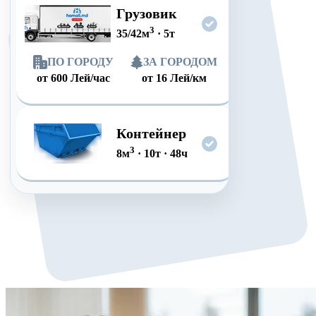
Грузовик
3
35/42
м
·
5
т
ПО ГОРОДУ
ЗА ГОРОДОМ
от
600
Лей/час
от
16
Лей/км
Контейнер
3
8
м
·
10
т
·
48
ч