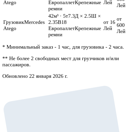
Atego
Европаллет
Крепежные
Лей
Лей
ремни
42м³
·
5т
7.3Д × 2.5Ш ×
от
Грузовик
Mercedes
2.35В
18
от 16
600
Atego
Европаллет
Крепежные
Лей
Лей
ремни
*
Минимальный заказ - 1 час, для грузовика - 2 часа.
**
Не более 2 свободных мест для грузчиков и/или
пассажиров.
Обновлено 22 января 2026 г.