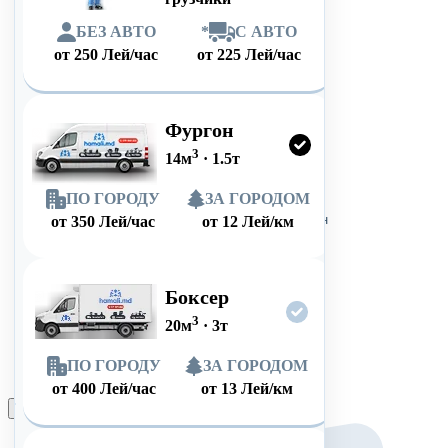
БЕЗ АВТО
*
С АВТО
от
250
Лей/час
от
225
Лей/час
Фургон
3
14
м
·
1.5
т
ПО ГОРОДУ
ЗА ГОРОДОМ
от
350
Лей/час
от
12
Лей/км
Боксер
3
20
м
·
3
т
ПО ГОРОДУ
ЗА ГОРОДОМ
от
400
Лей/час
от
13
Лей/км
Оформить заказ