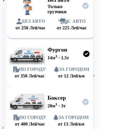
Только
грузчики
БЕЗ АВТО
*
С АВТО
от
250
Лей/час
от
225
Лей/час
Фургон
3
14
м
·
1.5
т
ПО ГОРОДУ
ЗА ГОРОДОМ
от
350
Лей/час
от
12
Лей/км
Боксер
3
20
м
·
3
т
ПО ГОРОДУ
ЗА ГОРОДОМ
от
400
Лей/час
от
13
Лей/км