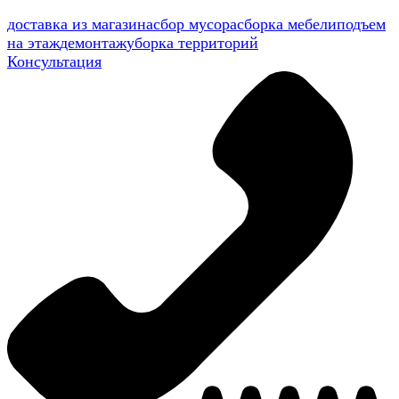
доставка из магазина
сбор мусора
сборка мебели
подъем
на этаж
демонтаж
уборка территорий
Консультация