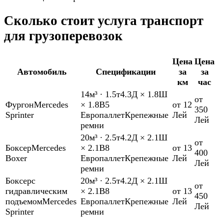
Сколько стоит услуга транспорт
для грузоперевозок
Цена
Цена
Автомобиль
Спецификации
за
за
км
час
14м³
·
1.5т
4.3Д × 1.8Ш
от
Фургон
Mercedes
× 1.8В
5
от 12
350
Sprinter
Европаллет
Крепежные
Лей
Лей
ремни
20м³
·
2.5т
4.2Д × 2.1Ш
от
Боксер
Mercedes
× 2.1В
8
от 13
400
Boxer
Европаллет
Крепежные
Лей
Лей
ремни
Боксер
с
20м³
·
2.5т
4.2Д × 2.1Ш
от
гидравлическим
× 2.1В
8
от 13
450
подъемом
Mercedes
Европаллет
Крепежные
Лей
Лей
Sprinter
ремни