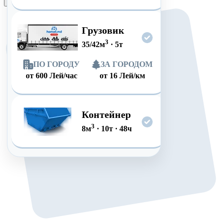
Оформить заказ
Грузовик
3
35/42
м
·
5
т
ПО ГОРОДУ
ЗА ГОРОДОМ
от
600
Лей/час
от
16
Лей/км
Контейнер
3
8
м
·
10
т
·
48
ч