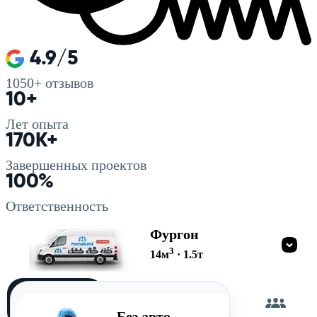
4.9/5
1050+
отзывов
10+
Лет опыта
170K+
Завершенных проектов
100%
Ответственность
Фургон
3
14
м
·
1.5
т
Загружу
сам
Без авто