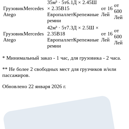
35м³
·
5т
6.1Д × 2.45Ш
от
Грузовик
Mercedes
× 2.35В
15
от 16
600
Atego
Европаллет
Крепежные
Лей
Лей
ремни
42м³
·
5т
7.3Д × 2.5Ш ×
от
Грузовик
Mercedes
2.35В
18
от 16
600
Atego
Европаллет
Крепежные
Лей
Лей
ремни
*
Минимальный заказ - 1 час, для грузовика - 2 часа.
**
Не более 2 свободных мест для грузчиков и/или
пассажиров.
Обновлено 22 января 2026 г.