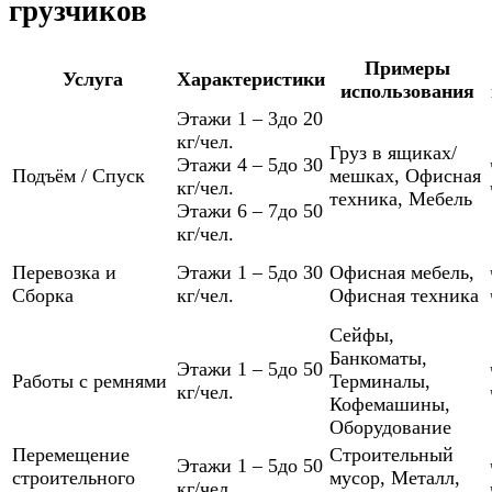
грузчиков
Примеры
Услуга
Характеристики
использования
Этажи 1 – 3
до 20
кг/чел.
Груз в ящиках/
Этажи 4 – 5
до 30
Подъём / Спуск
мешках
,
Офисная
кг/чел.
техника
,
Мебель
Этажи 6 – 7
до 50
кг/чел.
Перевозка и
Этажи 1 – 5
до 30
Офисная мебель
,
Сборка
кг/чел.
Офисная техника
Сейфы
,
Банкоматы
,
Этажи 1 – 5
до 50
Работы с ремнями
Терминалы
,
кг/чел.
Кофемашины
,
Оборудование
Перемещение
Строительный
Этажи 1 – 5
до 50
строительного
мусор
,
Металл
,
кг/чел.