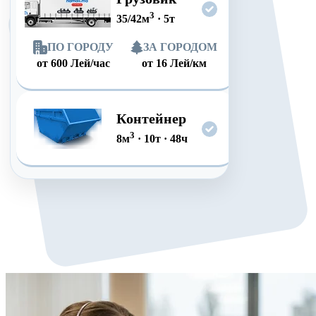
3
35/42
м
·
5
т
ПО ГОРОДУ
ЗА ГОРОДОМ
от
600
Лей/час
от
16
Лей/км
Контейнер
3
8
м
·
10
т
·
48
ч