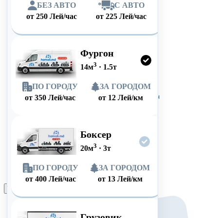
БЕЗ АВТО
*
С АВТО
от
250
Лей/час
от
225
Лей/час
Фургон
3
14
м
·
1.5
т
ПО ГОРОДУ
ЗА ГОРОДОМ
от
350
Лей/час
от
12
Лей/км
Боксер
3
20
м
·
3
т
ПО ГОРОДУ
ЗА ГОРОДОМ
от
400
Лей/час
от
13
Лей/км
Оформить заказ
Грузовик