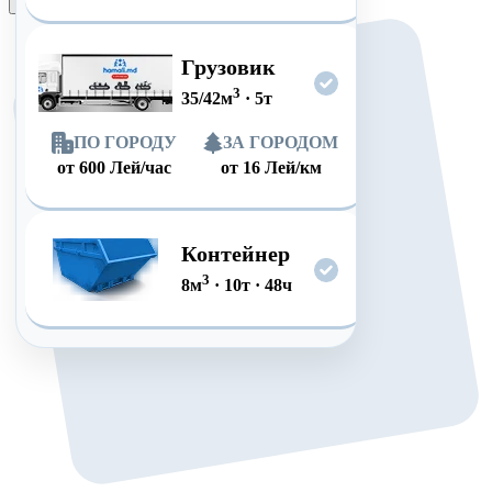
Оформить заказ
Грузовик
3
35/42
м
·
5
т
ПО ГОРОДУ
ЗА ГОРОДОМ
от
600
Лей/час
от
16
Лей/км
Контейнер
3
8
м
·
10
т
·
48
ч