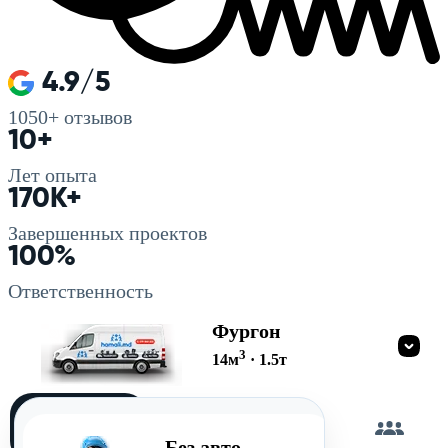
4.9/5
1050+
отзывов
10+
Лет опыта
170K+
Завершенных проектов
100%
Ответственность
Фургон
3
14
м
·
1.5
т
Загружу
сам
Без авто