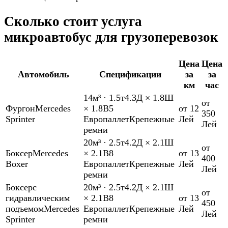
Сколько стоит услуга
микроавтобус для грузоперевозок
Цена
Цена
Автомобиль
Спецификации
за
за
км
час
14м³
·
1.5т
4.3Д × 1.8Ш
от
Фургон
Mercedes
× 1.8В
5
от 12
350
Sprinter
Европаллет
Крепежные
Лей
Лей
ремни
20м³
·
2.5т
4.2Д × 2.1Ш
от
Боксер
Mercedes
× 2.1В
8
от 13
400
Boxer
Европаллет
Крепежные
Лей
Лей
ремни
Боксер
с
20м³
·
2.5т
4.2Д × 2.1Ш
от
гидравлическим
× 2.1В
8
от 13
450
подъемом
Mercedes
Европаллет
Крепежные
Лей
Лей
Sprinter
ремни