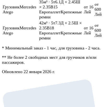
35м³
·
5т
6.1Д × 2.45Ш
от
Грузовик
Mercedes
× 2.35В
15
от 16
600
Atego
Европаллет
Крепежные
Лей
Лей
ремни
42м³
·
5т
7.3Д × 2.5Ш ×
от
Грузовик
Mercedes
2.35В
18
от 16
600
Atego
Европаллет
Крепежные
Лей
Лей
ремни
*
Минимальный заказ - 1 час, для грузовика - 2 часа.
**
Не более 2 свободных мест для грузчиков и/или
пассажиров.
Обновлено 22 января 2026 г.