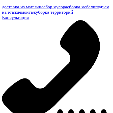
доставка из магазина
сбор мусора
сборка мебели
подъем
на этаж
демонтаж
уборка территорий
Консультация