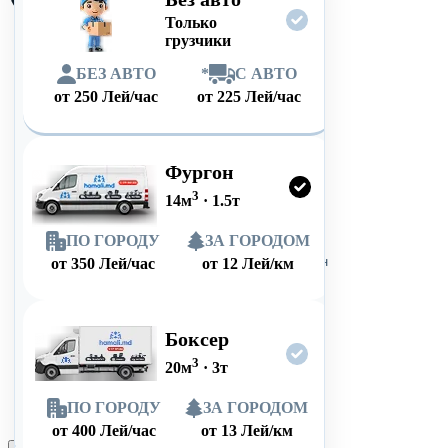
Только
грузчики
БЕЗ АВТО
*
С АВТО
от
250
Лей/час
от
225
Лей/час
Фургон
3
14
м
·
1.5
т
ПО ГОРОДУ
ЗА ГОРОДОМ
от
350
Лей/час
от
12
Лей/км
Боксер
3
20
м
·
3
т
ПО ГОРОДУ
ЗА ГОРОДОМ
от
400
Лей/час
от
13
Лей/км