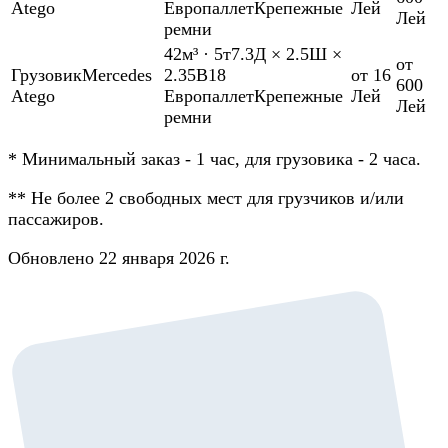
Atego
Европаллет
Крепежные
Лей
Лей
ремни
42м³
·
5т
7.3Д × 2.5Ш ×
от
Грузовик
Mercedes
2.35В
18
от 16
600
Atego
Европаллет
Крепежные
Лей
Лей
ремни
*
Минимальный заказ - 1 час, для грузовика - 2 часа.
**
Не более 2 свободных мест для грузчиков и/или
пассажиров.
Обновлено 22 января 2026 г.