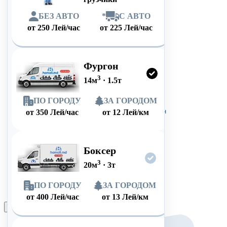
БЕЗ АВТО
*
С АВТО
от
250
Лей/час
от
225
Лей/час
Фургон
3
14
м
·
1.5
т
ПО ГОРОДУ
ЗА ГОРОДОМ
от
350
Лей/час
от
12
Лей/км
Боксер
3
20
м
·
3
т
ПО ГОРОДУ
ЗА ГОРОДОМ
от
400
Лей/час
от
13
Лей/км
Оформить заказ