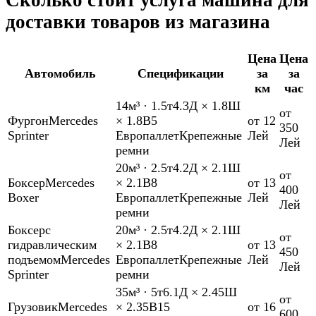
Сколько стоит услуга машина для
доставки товаров из магазина
Цена
Цена
Автомобиль
Спецификации
за
за
км
час
14м³
·
1.5т
4.3Д × 1.8Ш
от
Фургон
Mercedes
× 1.8В
5
от 12
350
Sprinter
Европаллет
Крепежные
Лей
Лей
ремни
20м³
·
2.5т
4.2Д × 2.1Ш
от
Боксер
Mercedes
× 2.1В
8
от 13
400
Boxer
Европаллет
Крепежные
Лей
Лей
ремни
Боксер
с
20м³
·
2.5т
4.2Д × 2.1Ш
от
гидравлическим
× 2.1В
8
от 13
450
подъемом
Mercedes
Европаллет
Крепежные
Лей
Лей
Sprinter
ремни
35м³
·
5т
6.1Д × 2.45Ш
от
Грузовик
Mercedes
× 2.35В
15
от 16
600