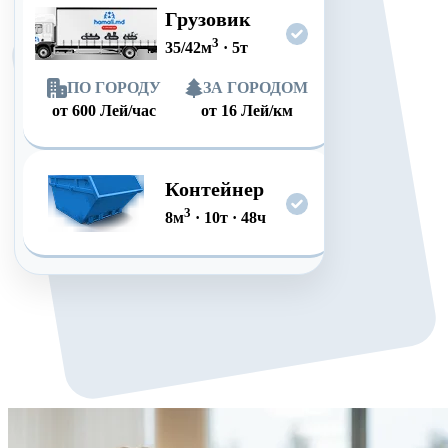
Грузовик
3
35/42
м
·
5
т
ПО ГОРОДУ
ЗА ГОРОДОМ
от
600
Лей/час
от
16
Лей/км
Контейнер
3
8
м
·
10
т
·
48
ч