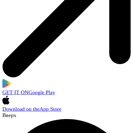
GET IT ON
Google Play
Download on the
App Store
Вверх