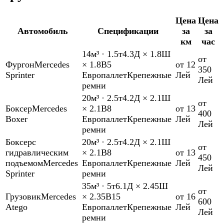
Цена
Цена
Автомобиль
Спецификации
за
за
км
час
14м³
·
1.5т
4.3Д × 1.8Ш
от
Фургон
Mercedes
× 1.8В
5
от 12
350
Sprinter
Европаллет
Крепежные
Лей
Лей
ремни
20м³
·
2.5т
4.2Д × 2.1Ш
от
Боксер
Mercedes
× 2.1В
8
от 13
400
Boxer
Европаллет
Крепежные
Лей
Лей
ремни
Боксер
с
20м³
·
2.5т
4.2Д × 2.1Ш
от
гидравлическим
× 2.1В
8
от 13
450
подъемом
Mercedes
Европаллет
Крепежные
Лей
Лей
Sprinter
ремни
35м³
·
5т
6.1Д × 2.45Ш
от
Грузовик
Mercedes
× 2.35В
15
от 16
600
Atego
Европаллет
Крепежные
Лей
Лей
ремни