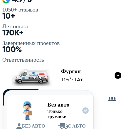
1050+
отзывов
10+
Лет опыта
170K+
Завершенных проектов
100%
Ответственность
Фургон
3
14
м
·
1.5
т
Загружу
сам
Без авто
Только
грузчики
БЕЗ АВТО
*
С АВТО