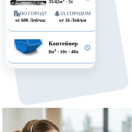
3
35/42
м
·
5
т
ПО ГОРОДУ
ЗА ГОРОДОМ
от
600
Лей/час
от
16
Лей/км
Контейнер
3
8
м
·
10
т
·
48
ч