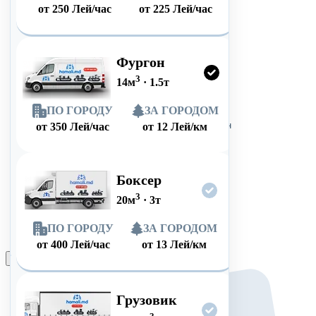
от
250
Лей/час
от
225
Лей/час
Фургон
3
14
м
·
1.5
т
ПО ГОРОДУ
ЗА ГОРОДОМ
от
350
Лей/час
от
12
Лей/км
Боксер
3
20
м
·
3
т
ПО ГОРОДУ
ЗА ГОРОДОМ
от
400
Лей/час
от
13
Лей/км
Оформить заказ
Грузовик