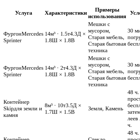
Примеры
Услуга
Характеристики
Усл
использования
Мешки с
мусором
,
30 м
Фургон
Mercedes
14м³
·
1.5т
4.3Д ×
Старая мебель
,
погр
Sprinter
1.8Ш × 1.8В
Старая бытовая
бесп
техника
Мешки с
мусором
,
30 м
Фургон
Mercedes
14м³
·
2т
4.3Д ×
Старая мебель
,
погр
Sprinter
1.8Ш × 1.8В
Старая бытовая
бесп
техника
48 ч.
прос
Контейнер
8м³
·
10т
3.5Д ×
бесп
Skip
для земли и
Земля
,
Камень
1.7Ш × 1.5В
зате
камня
леев 
ч.
48 ч.
Контейнер
Стекло
,
прос