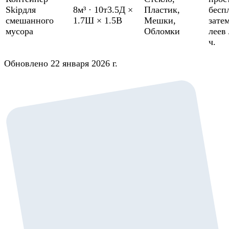
Skip
для
8м³
·
10т
3.5Д ×
Пластик
,
бесп
смешанного
1.7Ш × 1.5В
Мешки
,
зате
мусора
Обломки
леев 
ч.
Обновлено 22 января 2026 г.