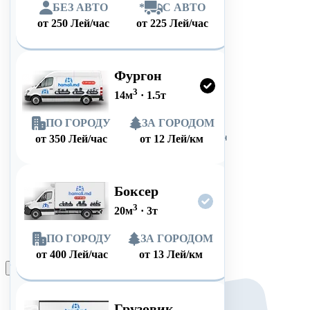
БЕЗ АВТО
*
С АВТО
от
250
Лей/час
от
225
Лей/час
Фургон
3
14
м
·
1.5
т
ПО ГОРОДУ
ЗА ГОРОДОМ
от
350
Лей/час
от
12
Лей/км
Боксер
3
20
м
·
3
т
ПО ГОРОДУ
ЗА ГОРОДОМ
от
400
Лей/час
от
13
Лей/км
Оформить заказ
Грузовик