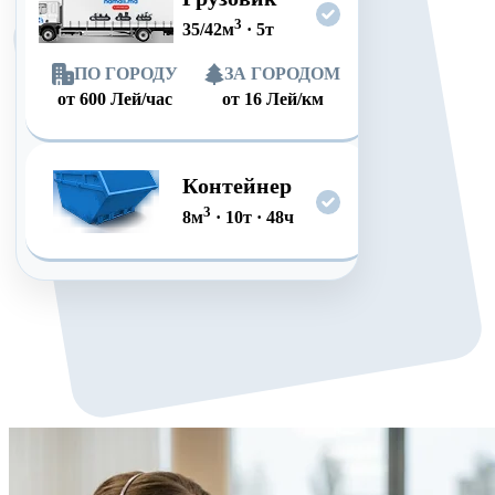
3
35/42
м
·
5
т
ПО ГОРОДУ
ЗА ГОРОДОМ
от
600
Лей/час
от
16
Лей/км
Контейнер
3
8
м
·
10
т
·
48
ч