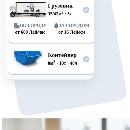
Грузовик
3
35/42
м
·
5
т
ПО ГОРОДУ
ЗА ГОРОДОМ
от
600
Лей/час
от
16
Лей/км
Контейнер
3
8
м
·
10
т
·
48
ч