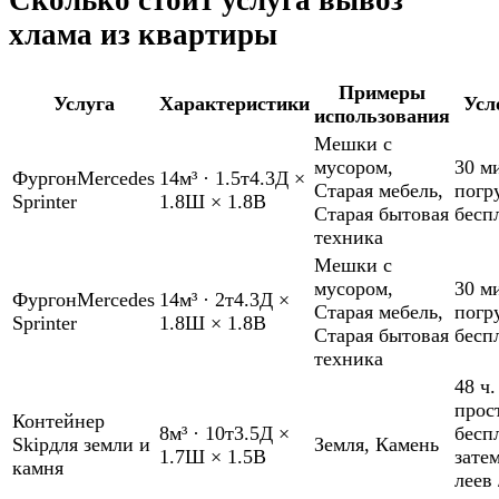
Сколько стоит услуга вывоз
хлама из квартиры
Примеры
Услуга
Характеристики
Усл
использования
Мешки с
мусором
,
30 м
Фургон
Mercedes
14м³
·
1.5т
4.3Д ×
Старая мебель
,
погр
Sprinter
1.8Ш × 1.8В
Старая бытовая
бесп
техника
Мешки с
мусором
,
30 м
Фургон
Mercedes
14м³
·
2т
4.3Д ×
Старая мебель
,
погр
Sprinter
1.8Ш × 1.8В
Старая бытовая
бесп
техника
48 ч.
прос
Контейнер
8м³
·
10т
3.5Д ×
бесп
Skip
для земли и
Земля
,
Камень
1.7Ш × 1.5В
зате
камня
леев 