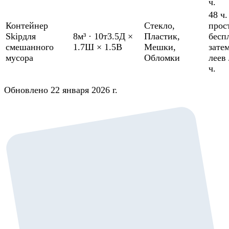
ч.
48 ч.
Контейнер
Стекло
,
прос
Skip
для
8м³
·
10т
3.5Д ×
Пластик
,
бесп
смешанного
1.7Ш × 1.5В
Мешки
,
зате
мусора
Обломки
леев 
ч.
Обновлено 22 января 2026 г.