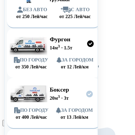
БЕЗ АВТО
*
С АВТО
от
250
Лей/час
от
225
Лей/час
Фургон
3
14
м
·
1.5
т
ПО ГОРОДУ
ЗА ГОРОДОМ
от
350
Лей/час
от
12
Лей/км
Боксер
3
20
м
·
3
т
ПО ГОРОДУ
ЗА ГОРОДОМ
от
400
Лей/час
от
13
Лей/км
Оформить заказ