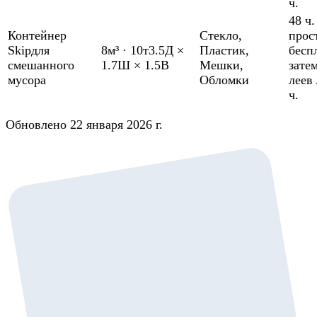
ч.
48 ч.
Контейнер
Стекло
,
прос
Skip
для
8м³
·
10т
3.5Д ×
Пластик
,
бесп
смешанного
1.7Ш × 1.5В
Мешки
,
зате
мусора
Обломки
леев 
ч.
Обновлено 22 января 2026 г.