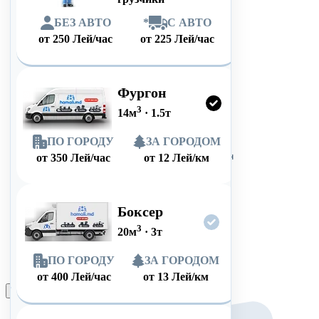
БЕЗ АВТО
*
С АВТО
от
250
Лей/час
от
225
Лей/час
Фургон
3
14
м
·
1.5
т
ПО ГОРОДУ
ЗА ГОРОДОМ
от
350
Лей/час
от
12
Лей/км
Боксер
3
20
м
·
3
т
ПО ГОРОДУ
ЗА ГОРОДОМ
от
400
Лей/час
от
13
Лей/км
Оформить заказ