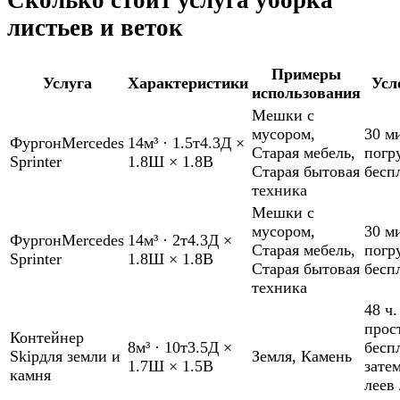
Сколько стоит услуга уборка
листьев и веток
Примеры
Услуга
Характеристики
Усл
использования
Мешки с
мусором
,
30 м
Фургон
Mercedes
14м³
·
1.5т
4.3Д ×
Старая мебель
,
погр
Sprinter
1.8Ш × 1.8В
Старая бытовая
бесп
техника
Мешки с
мусором
,
30 м
Фургон
Mercedes
14м³
·
2т
4.3Д ×
Старая мебель
,
погр
Sprinter
1.8Ш × 1.8В
Старая бытовая
бесп
техника
48 ч.
прос
Контейнер
8м³
·
10т
3.5Д ×
бесп
Skip
для земли и
Земля
,
Камень
1.7Ш × 1.5В
зате
камня
леев 