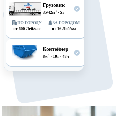
Грузовик
3
35/42
м
·
5
т
ПО ГОРОДУ
ЗА ГОРОДОМ
от
600
Лей/час
от
16
Лей/км
Контейнер
3
8
м
·
10
т
·
48
ч