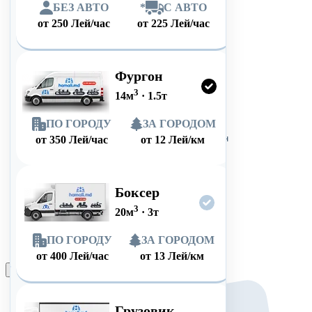
БЕЗ АВТО
*
С АВТО
от
250
Лей/час
от
225
Лей/час
Фургон
3
14
м
·
1.5
т
ПО ГОРОДУ
ЗА ГОРОДОМ
от
350
Лей/час
от
12
Лей/км
Боксер
3
20
м
·
3
т
ПО ГОРОДУ
ЗА ГОРОДОМ
от
400
Лей/час
от
13
Лей/км
Оформить заказ
Грузовик