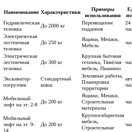
Примеры
Е
Наименование
Характеристики
использования
из
Гидравлическая
Перемещение
24
До 2000 кг
тележка
поддонов
ча
Электрическая
Ящики
,
Мешки
,
лестничная
До 250 кг
ча
Мебель
тележка
Электрическая
Крупная бытовая
лестничная
До 300 кг
техника
,
Тяжёлая
ча
тележка
мебель
,
Пианино
Земляные работы
,
Экскаватор-
Стандартный
ав
Планировка
погрузчик
ковш
ча
территории
Ящики
,
Мешки
,
Мобильный
До 200 кг
Строительные
ча
лифт на эт. 2-8
материалы
Крупногабаритная
Мобильный
мебель
,
лифт на эт. 9-
До 200 кг
ча
Строительные
14