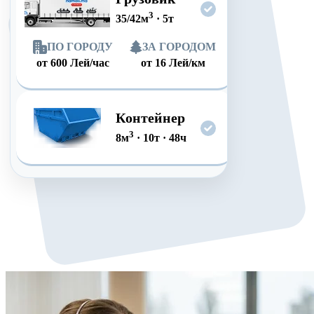
3
35/42
м
·
5
т
ПО ГОРОДУ
ЗА ГОРОДОМ
от
600
Лей/час
от
16
Лей/км
Контейнер
3
8
м
·
10
т
·
48
ч