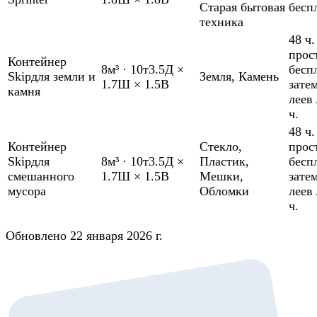
Старая бытовая
бесп
техника
48 ч.
прос
Контейнер
8м³
·
10т
3.5Д ×
бесп
Skip
для земли и
Земля
,
Камень
1.7Ш × 1.5В
зате
камня
леев 
ч.
48 ч.
Контейнер
Стекло
,
прос
Skip
для
8м³
·
10т
3.5Д ×
Пластик
,
бесп
смешанного
1.7Ш × 1.5В
Мешки
,
зате
мусора
Обломки
леев 
ч.
Обновлено 22 января 2026 г.