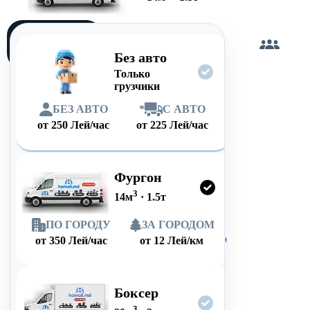
Загружу
сам
Без авто
Только
грузчики
БЕЗ АВТО
*
С АВТО
от
250
Лей/час
от
225
Лей/час
Фургон
3
14
м
·
1.5
т
ПО ГОРОДУ
ЗА ГОРОДОМ
от
350
Лей/час
от
12
Лей/км
Боксер
3