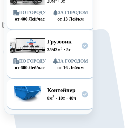
20
м
·
3
т
ПО ГОРОДУ
ЗА ГОРОДОМ
от
400
Лей/час
от
13
Лей/км
Оформить заказ
Грузовик
3
35/42
м
·
5
т
ПО ГОРОДУ
ЗА ГОРОДОМ
от
600
Лей/час
от
16
Лей/км
Контейнер
3
8
м
·
10
т
·
48
ч